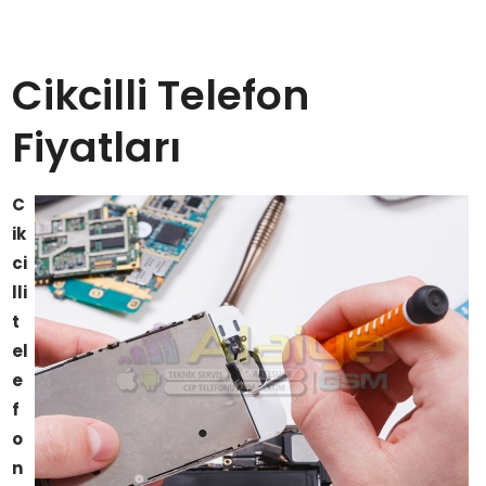
Cikcilli Telefon
Fiyatları
C
ik
ci
lli
t
el
e
f
o
n