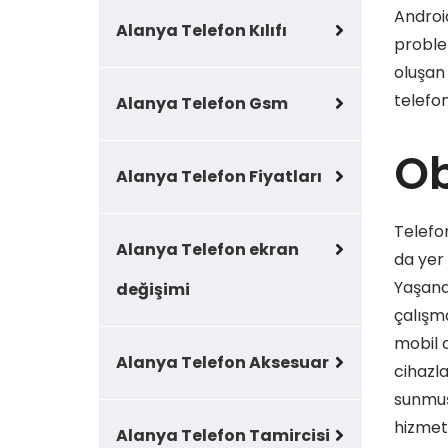
Androi
Alanya Telefon Kılıfı
proble
oluşan
telefon
Alanya Telefon Gsm
Ob
Alanya Telefon Fiyatları
Telefon
Alanya Telefon ekran
da yer 
Yaşana
değişimi
çalışm
mobil c
Alanya Telefon Aksesuar
cihazl
sunmuş 
hizmetl
Alanya Telefon Tamircisi