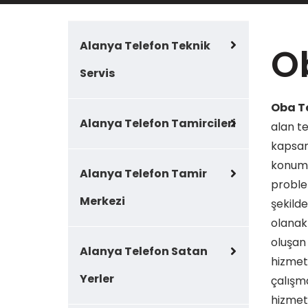
Alanya Telefon Teknik
O
Servis
Oba T
Alanya Telefon Tamircileri
alan t
kapsamı
konumd
Alanya Telefon Tamir
problem
Merkezi
şekild
olanak
oluşan 
Alanya Telefon Satan
hizmetl
Yerler
çalışm
hizmetl