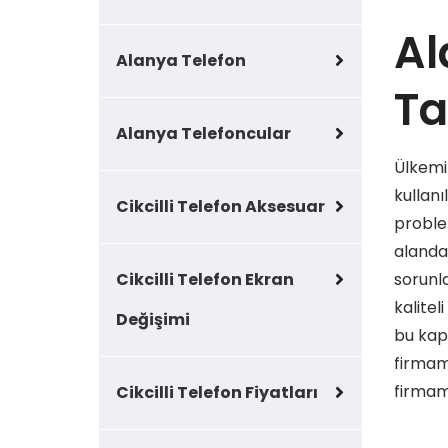
Al
Alanya Telefon
Ta
Alanya Telefoncular
Ülkemiz
kullan
Cikcilli Telefon Aksesuar
problem
alanda
Cikcilli Telefon Ekran
sorunl
kalitel
Değişimi
bu kap
firmam
firmamı
Cikcilli Telefon Fiyatları